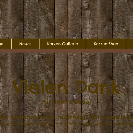
ga
Neues
Kerzen Gallerie
Kerzen-Shop
Vielen Dank
Für Ihren Einkauf
hre Bestellung wird raschmöglichst ausgeliefe
aben Sie Fragen? Melden Sie sich bei uns über unsere Kontakt-Sei