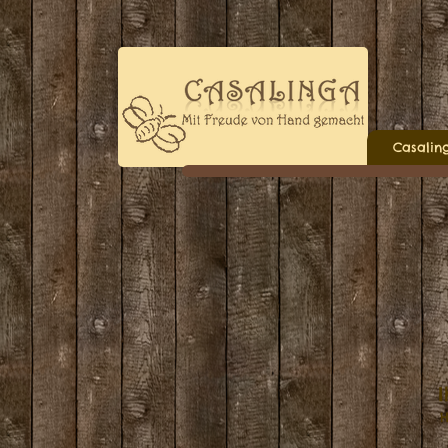
Casalin
I
H